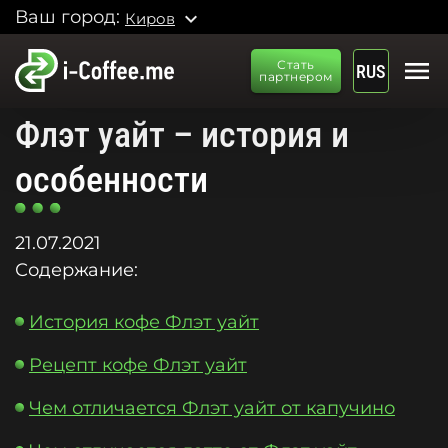
Ваш город:
expand_more
Киров
menu
Стать
RUS
партнером
Флэт уайт – история и
особенности
21.07.2021
Содержание:
История кофе Флэт уайт
Рецепт кофе Флэт уайт
Чем отличается Флэт уайт от капучино